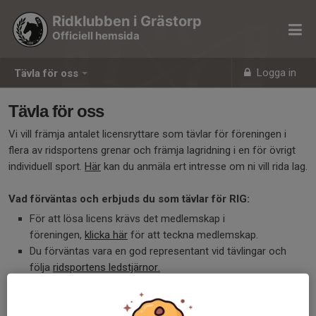
Ridklubben i Grästorp
Officiell hemsida
Logga in
Tävla för oss
Tävla för oss
Vi vill främja antalet licensryttare som tävlar för föreningen i
flera av ridsportens grenar och främja lagridning i en för övrigt
individuell sport.
Här
kan du anmäla ert intresse om ni vill rida lag.
Vad förväntas och erbjuds du som tävlar för RIG:
För att lösa licens krävs det medlemskap i
föreningen,
klicka här
för att teckna medlemskap.
Du förväntas vara en god representant vid tävlingar och
följa
ridsportens ledstjärnor.
Vi tillhanda håller schabrak med ridklubbens logga att låna
till respektive lagomgång