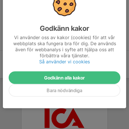
Ridklubben står för 1 500 kr i anmälningsavgift per lag
oavsett gren from 2026.
Licensryttare har 20% rabatt på startavgiften vid 1* tävlingar
eller högre på hemmaplan.
Godkänn kakor
Varmt välkommen till gemenskapen!
Vi använder oss av kakor (cookies) för att vår
Hoppas ni är taggade på kommande tävlingsår!
webbplats ska fungera bra för dig. De används
även för webbanalys i syfte att hjälpa oss att
förbättra våra tjänster.
Så använder vi cookies
Godkänn alla kakor
Bara nödvändiga