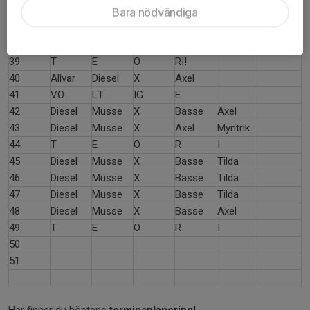
Bara nödvändiga
36
Basse
Musse
X
Lucky
37
Basse
Musse
X
Lucky
38
Basse
Musse
X
Lucky
39
T
E
O
RI!
40
Allvar
Diesel
X
Axel
41
VO
LT
IG
E
42
Diesel
Musse
X
Basse
Axel
43
Diesel
Musse
X
Axel
Myntrik
44
T
E
O
R
I
45
Diesel
Musse
X
Basse
Tilda
46
Diesel
Musse
X
Basse
Tilda
47
Diesel
Musse
X
Basse
Tilda
48
Diesel
Musse
X
Basse
Axel
49
T
E
O
R
I
50
51