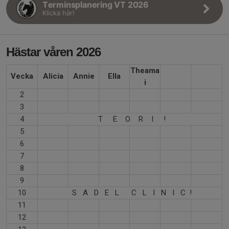
Terminsplanering VT 2026
Klicka här!
Hästar våren 2026
Theama
Vecka
Alicia
Annie
Ella
i
2
3
4
T E O R I !
5
6
7
8
9
10
S A D E L C L I N I C !
11
12