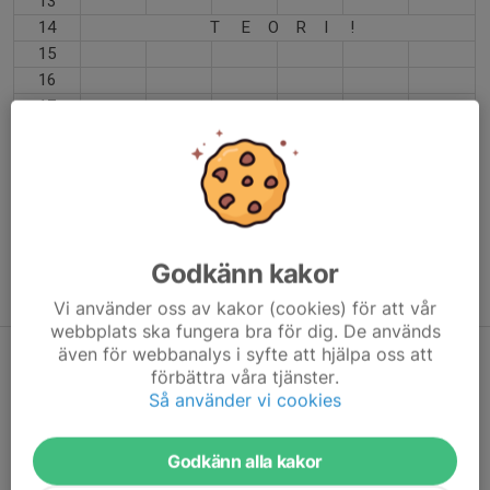
13
14
T E O R I !
15
16
17
18
19
20
21
22
23
Godkänn kakor
24
Vi använder oss av kakor (cookies) för att vår
webbplats ska fungera bra för dig. De används
även för webbanalys i syfte att hjälpa oss att
Hästar under hösten 2025
förbättra våra tjänster.
Så använder vi cookies
Vecka
Annie
Ella
Felicia
Theamai
Alicia
33
Diesel
X
Musse
Lucky
34
Basse
Myntrik
X
Lucky
Godkänn alla kakor
35
Basse
Musse
X
Tilda