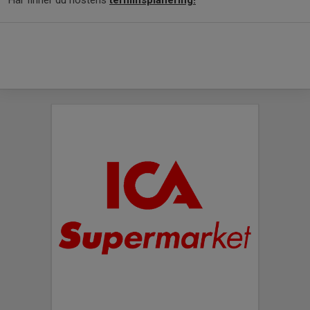
Här finner du höstens
terminsplanering!