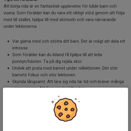
Att börja rida är en fantastisk upplevelse för både barn och
vuxna. Som förälder kan du vara ett viktigt stöd genom att följa
med till stallet, hjälpa till med skötseln och vara närvarande
under lektionerna.
Var gärna med och stötta ditt barn. Det är roligt att dela ett
intresse.
Som förälder kan du ibland få hjälpa till att leda
ponnyn/hästen. Ta på dig rejäla skor.
Undvik att prata med barnet under ridlektionen. Det stör
barnets fokus och stör lektionen.
Skynda långsamt. Att lära sig rida tar tid och kräver många
upprepningar. Att forcera är sällan bra.
Spendera gärna mycket tid i stallet. I hästvärlden lär vi
genom att göra.
Respektera ridlärarens instruktioner och upplägg.
Du är alltid välkommen att kontakta ridläraren utanför
lektionstid.