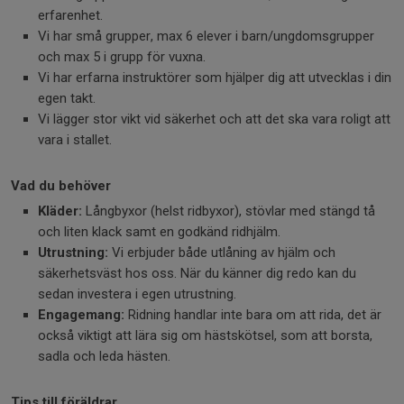
erfarenhet.
Vi har små grupper, max 6 elever i barn/ungdomsgrupper
och max 5 i grupp för vuxna.
Vi har erfarna instruktörer som hjälper dig att utvecklas i din
egen takt.
Vi lägger stor vikt vid säkerhet och att det ska vara roligt att
vara i stallet.
Vad du behöver
Kläder:
Långbyxor (helst ridbyxor), stövlar med stängd tå
och liten klack samt en godkänd ridhjälm.
Utrustning:
Vi erbjuder både utlåning av hjälm och
säkerhetsväst hos oss. När du känner dig redo kan du
sedan investera i egen utrustning.
Engagemang:
Ridning handlar inte bara om att rida, det är
också viktigt att lära sig om hästskötsel, som att borsta,
sadla och leda hästen.
Tips till föräldrar