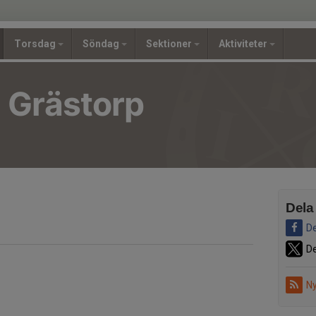
Torsdag
Söndag
Sektioner
Aktiviteter
i Grästorp
Dela
De
De
Ny