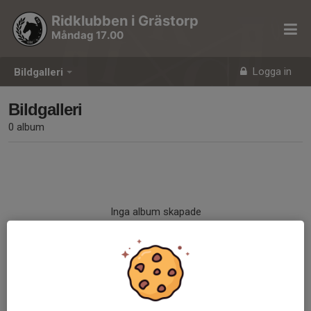
Ridklubben i Grästorp
Måndag 17.00
Logga in
Bildgalleri
Bildgalleri
0 album
Inga album skapade