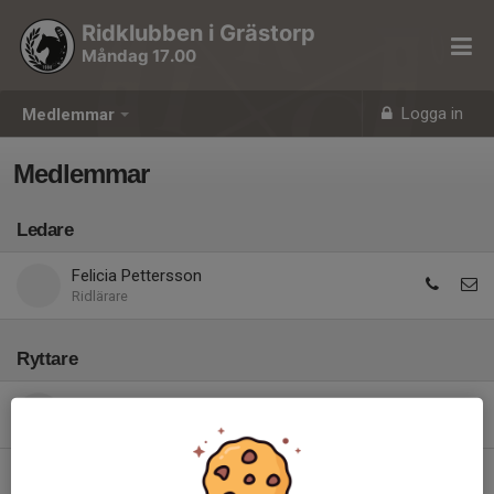
Ridklubben i Grästorp
Måndag 17.00
Logga in
Medlemmar
Medlemmar
Ledare
Felicia Pettersson
Ridlärare
Ryttare
Astrid Johansson
Ines Johansson Wulkan