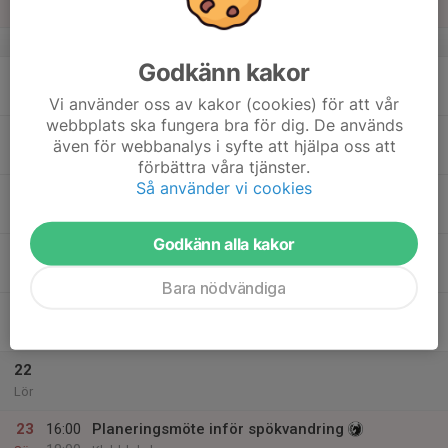
Sön
v.34
Godkänn kakor
17
Mån
Vi använder oss av kakor (cookies) för att vår
webbplats ska fungera bra för dig. De används
18
även för webbanalys i syfte att hjälpa oss att
Tis
förbättra våra tjänster.
Så använder vi cookies
19
Ons
Godkänn alla kakor
20
Tor
Bara nödvändiga
21
Fre
22
Lör
23
16:00
Planeringsmöte inför spökvandring