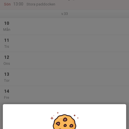
13:00
Sön
Stora paddocken
v.33
10
Mån
11
Tis
12
Ons
13
Tor
14
Fre
15
Lör
16