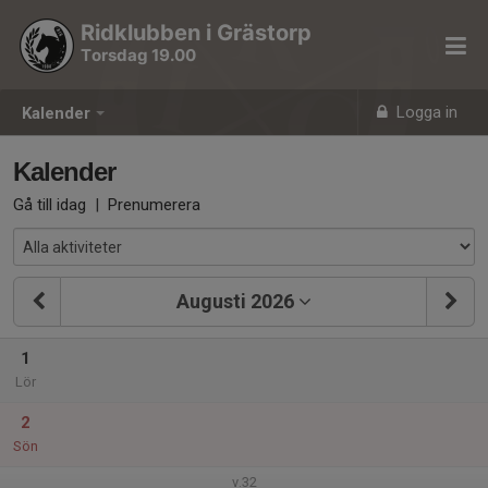
Ridklubben i Grästorp
Torsdag 19.00
Logga in
Kalender
Kalender
Gå till idag
|
Prenumerera
Augusti 2026
1
Lör
2
Sön
v.32