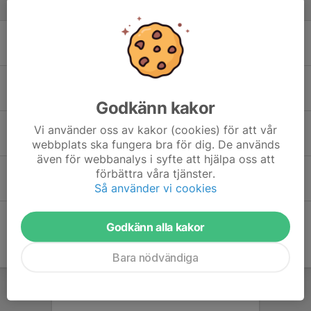
2 feb, 13:27
0
Välkommen till en ny termin på ridskolan!
4 jan, 10:00
0
Tack för den här terminen!
10 jun 2025
0
Godkänn kakor
Mer info om nya hemsidan!
Vi använder oss av kakor (cookies) för att vår
2 jun 2025
0
webbplats ska fungera bra för dig. De används
även för webbanalys i syfte att hjälpa oss att
Uteritt idag
förbättra våra tjänster.
Så använder vi cookies
19 maj 2025
0
Godkänn alla kakor
Bara nödvändiga