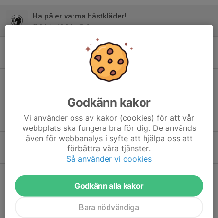
Ha på er varma hästkläder!
2 feb, 13:24
0
Välkommen till en ny termin på ridskolan!
4 jan, 10:00
0
Dagens bana
1 sep 2025
0
Godkänn kakor
Tack för den här terminen!
Vi använder oss av kakor (cookies) för att vår
9 jun 2025
1
webbplats ska fungera bra för dig. De används
även för webbanalys i syfte att hjälpa oss att
Ny hemsida!
förbättra våra tjänster.
2 jun 2025
0
Så använder vi cookies
Vikarie på dagens ridlektion
19 maj 2025
0
Godkänn alla kakor
Bara nödvändiga